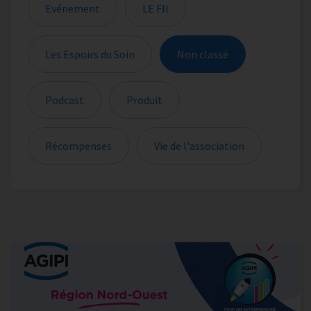
Evénement
LE FIl
Les Espoirs du Soin
Non classé
Podcast
Produit
Récompenses
Vie de l'association
Les actualités sont filtrées sur votre sélection de catégori