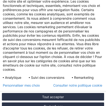
de notre site et optimiser votre expérience. Les cookies
Guides
fonctionnels et techniques, essentiels, mémorisent vos choix et
préférences pour vous offrir une navigation fluide. Certains
Fil AGIPI
cookies, comme les cookies analytiques, sont exemptés de
consentement. Ils nous aident à comprendre comment vous
L’actu pro de la semaine
utilisez notre site, mesurer son audience et améliorer nos
services. Les cookies remarketing permettent d’évaluer la
Presse
performance de nos campagnes et de personnaliser les
publicités pour éviter les contenus répétitifs. Enfin, les cookies
FAQ
de suivi des conversions mesurent l’efficacité de nos publicités
et actions pour mieux répondre à vos attentes. Vous êtes libre
d’accepter tous les cookies, de les refuser, de retirer votre
Nos autres sites
consentement à tout moment ou de personnaliser vos choix en
cliquant ci-dessous sur l’option choisie. À vous de décider ! Pour
Fonds de dotation AGIPI
en savoir plus sur les catégories de cookies ainsi que sur les
émetteurs de cookie sur notre site, consultez notre politique
cookies.
© 2025 AGIPI – Tous droits réservés
Mentions
Analytique
Suivi des conversions
Remarketing
légales
Politiques de confidentialité
Politique
Personnaliser mes choix
Consulter notre politique cookie
Cookie
Accessibilité: partiellement conforme
Plan du
Tout accepter
site
Résilier mon adhésion