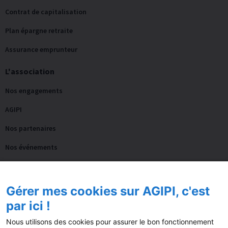
Contrat de capitalisation
Plan épargne retraite
Assurance emprunteur
L'association
Nos engagements
AGIPI
Nos partenaires
Nos événements
Notre accompagnement
Gérer mes cookies sur AGIPI, c'est
Actualités
par ici !
Blog
Nous utilisons des cookies pour assurer le bon fonctionnement