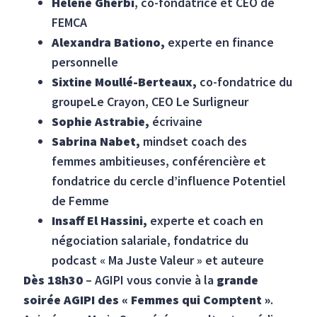
Hélène Gherbi
, co-fondatrice et CEO de
FEMCA
Alexandra Bationo,
experte en finance
personnelle
Sixtine Moullé-Berteaux,
co-fondatrice du
groupeLe Crayon, CEO Le Surligneur
Sophie Astrabie,
écrivaine
Sabrina Nabet,
mindset coach des
femmes ambitieuses, conférencière et
fondatrice du cercle d’influence Potentiel
de Femme
Insaff El Hassini,
experte et coach en
négociation salariale, fondatrice du
podcast « Ma Juste Valeur » et auteure
Dès 18h30
– AGIPI vous convie à la
grande
soirée AGIPI des « Femmes qui Comptent »
.