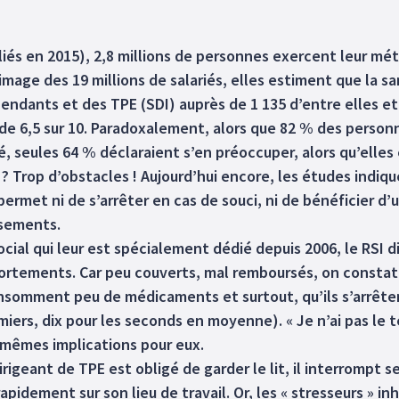
ubliés en 2015), 2,8 millions de personnes exercent leur m
mage des 19 millions de salariés, elles estiment que la sa
dants et des TPE (SDI) auprès de 1 135 d’entre elles et 
» de 6,5 sur 10. Paradoxalement, alors que 82 % des person
ité, seules 64 % déclaraient s’en préoccuper, alors qu’ell
on ? Trop d’obstacles ! Aujourd’hui encore, les études indi
ermet ni de s’arrêter en cas de souci, ni de bénéficier d’
rsements.
social qui leur est spécialement dédié depuis 2006, le RSI 
portements. Car peu couverts, mal remboursés, on consta
onsomment peu de médicaments et surtout, qu’ils s’arrêten
miers, dix pour les seconds en moyenne). « Je n’ai pas le t
es mêmes implications pour eux.
igeant de TPE est obligé de garder le lit, il interrompt se
rapidement sur son lieu de travail. Or, les « stresseurs »