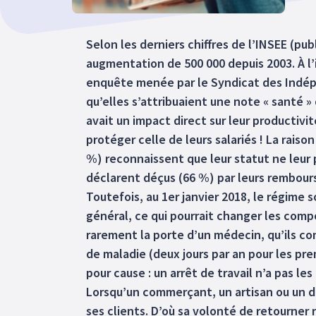
Selon les derniers chiffres de l’INSEE (p
augmentation de 500 000 depuis 2003. À l’i
enquête menée par le Syndicat des Indépen
qu’elles s’attribuaient une note « santé 
avait un impact direct sur leur productiv
protéger celle de leurs salariés ! La rais
%) reconnaissent que leur statut ne leur p
déclarent déçus (66 %) par leurs rembou
Toutefois, au 1er janvier 2018, le régime 
général, ce qui pourrait changer les com
rarement la porte d’un médecin, qu’ils c
de maladie (deux jours par an pour les pre
pour cause : un arrêt de travail n’a pas l
Lorsqu’un commerçant, un artisan ou un dir
ses clients. D’où sa volonté de retourner 