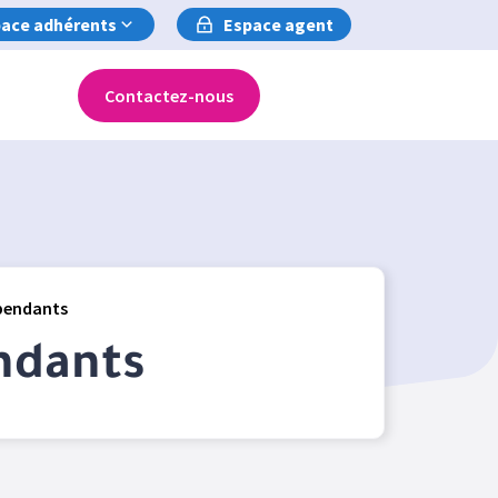
ace adhérents
Espace agent
Contactez-nous
épendants
ndants