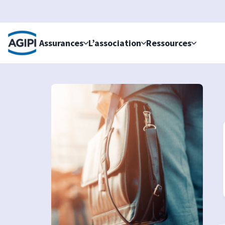
Accès au menu
Accès au contenu principal
Assurances
L’association
Ressources