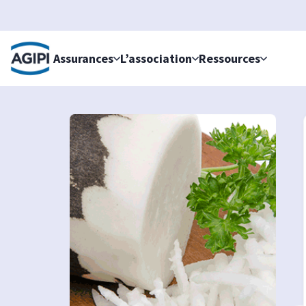
Accès au menu
Accès au contenu principal
Assurances
L’association
Ressources