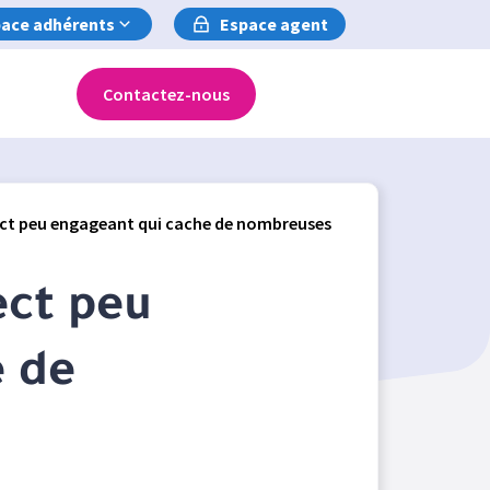
ace adhérents
Espace agent
Contactez-nous
pect peu engageant qui cache de nombreuses
ect peu
e de