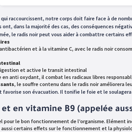
s qui raccourcissent, notre corps doit faire face à de nomb
ils ont, dans la majorité des cas, des conséquences négati
mée, le radis noir peut vous aider à combattre certains e
ires
 antibactérien et à la vitamine C, avec le radis noir cons
ntestinal
digestion et active le transit intestinal
he en anti oxydant, il combat les radicaux libres responsab
ssants
, le souffre contenu dans le radis noir améliorera leu
et favorise son évacuation. Il tonifie le foie et le soulage
 et en vitamine B9 (appelée auss
el pour le bon fonctionnement de l’organisme. Elément in
a aussi certains effets sur le fonctionnement et la physiol