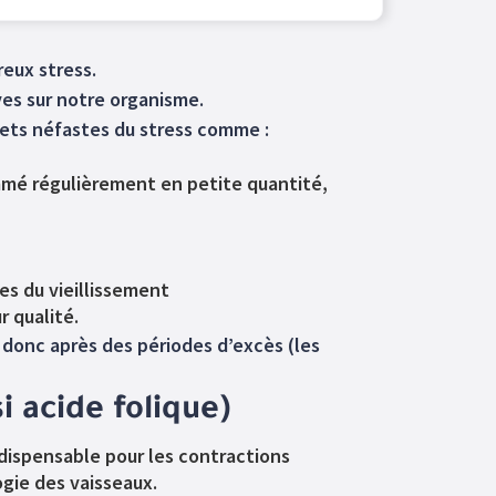
reux stress.
ves sur notre organisme.
ffets néfastes du stress comme :
ommé régulièrement en petite quantité,
les du vieillissement
r qualité.
ra donc après des périodes d’excès (les
i acide folique)
dispensable pour les contractions
ogie des vaisseaux.