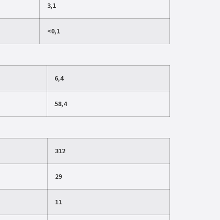
3,1
<0,1
6,4
58,4
312
29
11