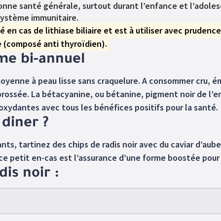
bonne santé générale, surtout durant l’enfance et l’adoles
système immunitaire.
ué en cas de lithiase biliaire et est à utiliser avec prud
e (composé anti thyroïdien).
ume bi-annuel
e moyenne à peau lisse sans craquelure. A consommer cru, ém
 brossée. La bétacyanine, ou bétanine, pigment noir de l’
oxydantes avec tous les bénéfices positifs pour la santé.
 diner ?
uants, tartinez des chips de radis noir avec du caviar d’au
, ce petit en-cas est l’assurance d’une forme boostée pour
dis noir :