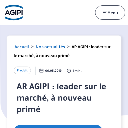
Accès au menu
Accès au contenu principal
Menu
>
>
Accueil
Nos actualités
AR AGIPI : leader sur
le marché, à nouveau primé
Produit
06.05.2019
1 min.
AR AGIPI : leader sur le
marché, à nouveau
primé