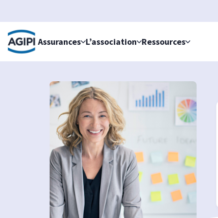
Accès au menu
Accès au contenu principal
Assurances
L’association
Ressources