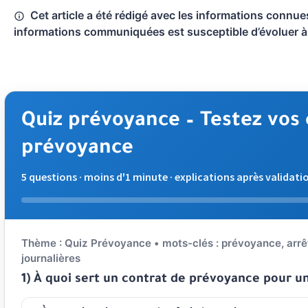
Cet article a été rédigé avec les informations connu
informations communiquées est susceptible d’évoluer à
Quiz prévoyance – Testez vos 
prévoyance
5 questions · moins d'1 minute · explications après validati
Répondez aux questions. Validez votre choix pour voir l'exp
Thème : Quiz Prévoyance • mots-clés : prévoyance, arrêt 
journalières
1) À quoi sert un contrat de prévoyance pour u