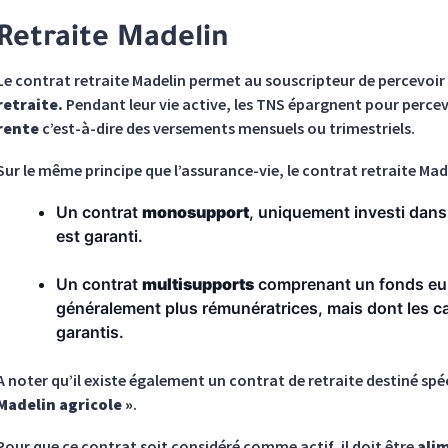
Retraite Madelin
Le contrat retraite Madelin permet au souscripteur de percevoir
retraite.
Pendant leur vie active, les TNS épargnent pour percevo
rente
c’est-à-dire des versements mensuels ou trimestriels.
Sur le même principe que l’assurance-vie, le contrat retraite Made
Un contrat
monosupport
, uniquement investi dans 
est garanti.
Un contrat
multisupports
comprenant un fonds eur
généralement plus rémunératrices, mais dont les ca
garantis.
A noter qu’il existe également un contrat de retraite destiné sp
Madelin agricole »
.
Pour que ce contrat soit considéré comme actif, il doit être
alim