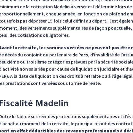
minimum de la cotisation Madelin à verser est déterminé lors de 
proportionnellement, chaque année, en fonction du plafond annuel
toutefois pas dépasser 15 fois celui défini au départ. Il est égal
moment, des versements supplémentaires de façon ponctuelle, 
celui des cotisations obligatoires.
Avant la retraite, les sommes versées ne peuvent pas être 
de décès du conjoint ou partenaire de Pacs, d’invalidité de l’as
deuxième ou troisième catégories prévues par la sécurité socia
d’activité non salariée pour cause de liquidation judiciaire et d’a
PER). A la date de liquidation des droits à retraite ou à l’âge léga
les prestations sont versées sous forme de rente.
Fiscalité Madelin
Outre le fait de se créer des protections supplémentaires et d’é
d’achat au moment de la retraite, le principal atout des contrat
sont en effet déductibles des revenus professionnels à décla