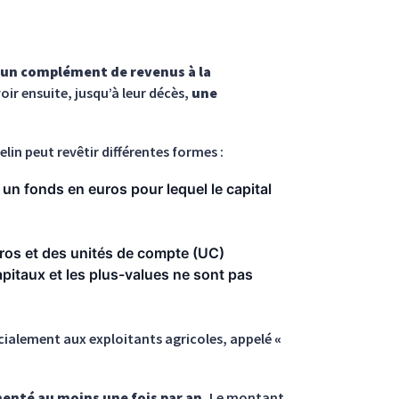
un complément de revenus à la
ir ensuite, jusqu’à leur décès,
une
lin peut revêtir différentes formes :
un fonds en euros pour lequel le capital
os et des unités de compte (UC)
pitaux et les plus-values ne sont pas
écialement aux exploitants agricoles, appelé
«
enté au moins une fois par an.
Le montant