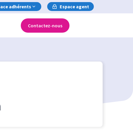
ace adhérents
Espace agent
Contactez-nous
n