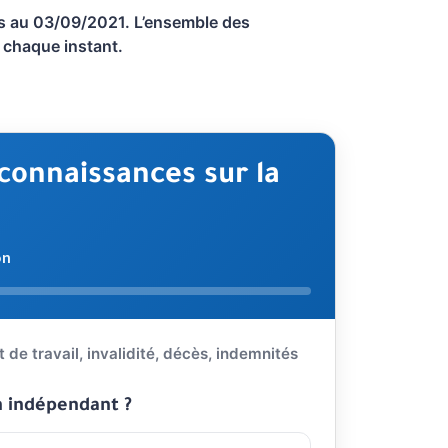
es au 03/09/2021. L’ensemble des
 chaque instant.
connaissances sur la
on
lication, puis continuez.
de travail, invalidité, décès, indemnités
n indépendant ?