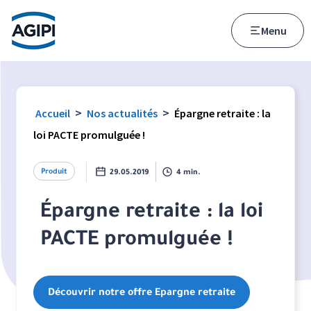
Accès au menu
Accès au contenu principal
Menu
>
>
Accueil
Nos actualités
Épargne retraite : la
loi PACTE promulguée !
Produit
29.05.2019
4 min.
Épargne retraite : la loi
PACTE promulguée !
Découvrir notre offre Epargne retraite