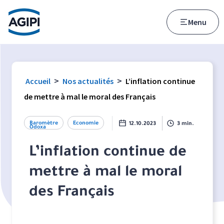
Accès au menu
Accès au contenu principal
Menu
>
>
Accueil
Nos actualités
L’inflation continue
de mettre à mal le moral des Français
Baromètre
Economie
12.10.2023
3 min.
Odoxa
L’inflation continue de
mettre à mal le moral
des Français