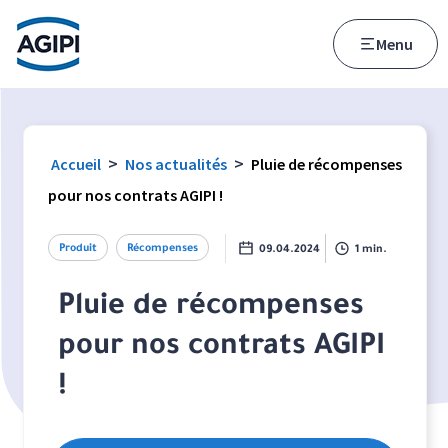
Accès au menu
Accès au contenu principal
Menu
>
>
Accueil
Nos actualités
Pluie de récompenses
pour nos contrats AGIPI !
Produit
Récompenses
09.04.2024
1 min.
Pluie de récompenses
pour nos contrats AGIPI
!