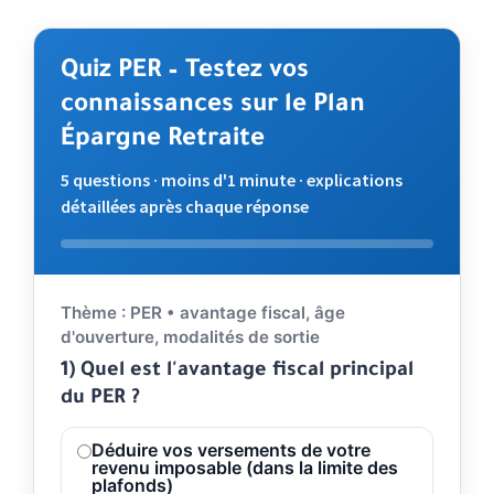
Quiz PER – Testez vos
connaissances sur le Plan
Épargne Retraite
5 questions · moins d'1 minute · explications
détaillées après chaque réponse
Répondez aux questions. Validez votre choix pour voir l'
Thème : PER • avantage fiscal, âge
d'ouverture, modalités de sortie
1) Quel est l'avantage fiscal principal
du PER ?
Déduire vos versements de votre
revenu imposable (dans la limite des
plafonds)