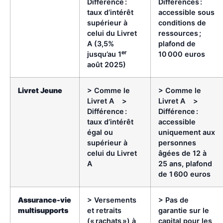
Différence :
Différences :
taux d’intérêt
accessible sous
supérieur à
conditions de
celui du Livret
ressources ;
A (3,5%
plafond de
er
jusqu’au 1
10 000 euros
août 2025)
Livret Jeune
> Comme le
> Comme le
Livret A >
Livret A >
Différence :
Différence :
taux d’intérêt
accessible
égal ou
uniquement aux
supérieur à
personnes
celui du Livret
âgées de 12 à
A
25 ans, plafond
de 1 600 euros
Assurance-vie
> Versements
> Pas de
multisupports
et retraits
garantie sur le
(« rachats ») à
capital pour les