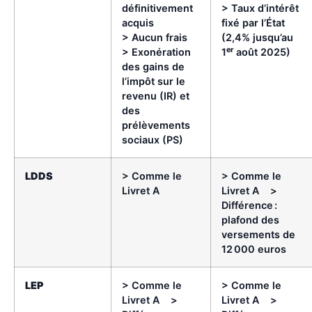
définitivement
> Taux d’intérêt
acquis
fixé par l’État
> Aucun frais
(2,4% jusqu’au
er
> Exonération
1
août 2025)
des gains de
l’impôt sur le
revenu (IR) et
des
prélèvements
sociaux (PS)
LDDS
> Comme le
> Comme le
Livret A
Livret A >
Différence :
plafond des
versements de
12 000 euros
LEP
> Comme le
> Comme le
Livret A >
Livret A >