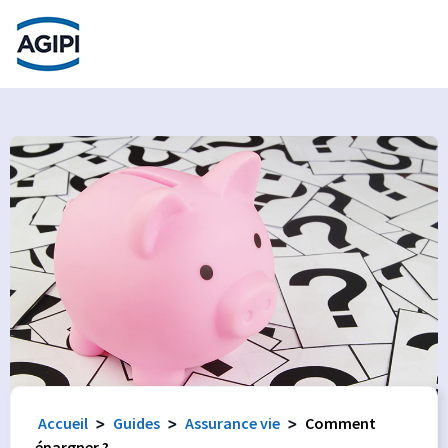
Accès au menu
Accès au contenu principal
Accueil
>
Guides
>
Assurance vie
>
Comment
épargner ?