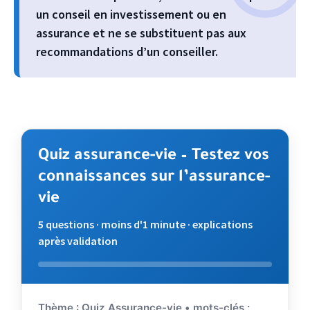
un conseil en investissement ou en
assurance et ne se substituent pas aux
recommandations d’un conseiller.
Quiz assurance-vie – Testez vos
connaissances sur l’assurance-
vie
5 questions · moins d'1 minute · explications
après validation
Répondez aux questions. Validez votre choix pour voir l'
Thème : Quiz Assurance-vie • mots-clés :