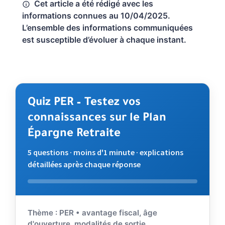
Cet article a été rédigé avec les
informations connues au 10/04/2025.
L’ensemble des informations communiquées
est susceptible d’évoluer à chaque instant.
Quiz PER – Testez vos
connaissances sur le Plan
Épargne Retraite
5 questions · moins d'1 minute · explications
détaillées après chaque réponse
Répondez aux questions. Validez votre choix pour voir l'
Thème : PER • avantage fiscal, âge
d'ouverture, modalités de sortie