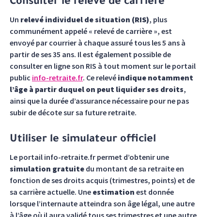
Consulter le relevé de carrière
Un
relevé individuel de situation (RIS)
, plus
communément appelé « relevé de carrière », est
envoyé par courrier à chaque assuré tous les 5 ans à
partir de ses 35 ans. Il est également possible de
consulter en ligne son RIS à tout moment sur le portail
public
info-retraite.fr
. Ce relevé
indique notamment
l’âge à partir duquel on peut liquider ses droits
,
ainsi que la durée d’assurance nécessaire pour ne pas
subir de décote sur sa future retraite.
Utiliser le simulateur officiel
Le portail info-retraite.fr permet d’obtenir une
simulation gratuite
du montant de sa retraite en
fonction de ses droits acquis (trimestres, points) et de
sa carrière actuelle. Une
estimation
est donnée
lorsque l’internaute atteindra son âge légal, une autre
à l’âge où il aura validé tous ses trimestres et une autre