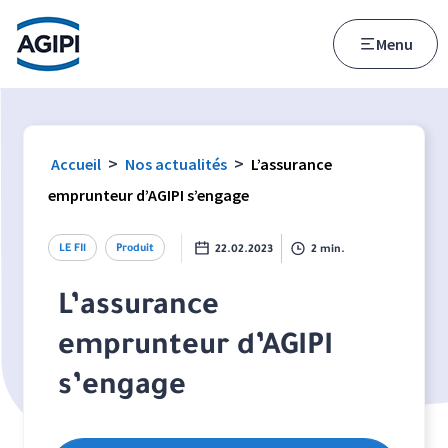
Accès au menu
Accès au contenu principal
Menu
>
>
Accueil
Nos actualités
L’assurance
emprunteur d’AGIPI s’engage
LE FIl
Produit
22.02.2023
2 min.
L’assurance
emprunteur d’AGIPI
s’engage