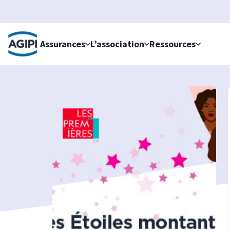
Accès au menu
Accès au contenu principal
Assurances
L’association
Ressources