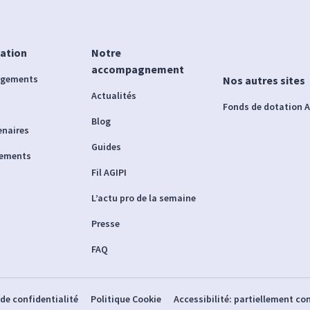
iation
Notre
accompagnement
agements
Nos autres sites
Actualités
Fonds de dotation A
Blog
enaires
Guides
nements
Fil AGIPI
L’actu pro de la semaine
Presse
FAQ
 de confidentialité
Politique Cookie
Accessibilité: partiellement c