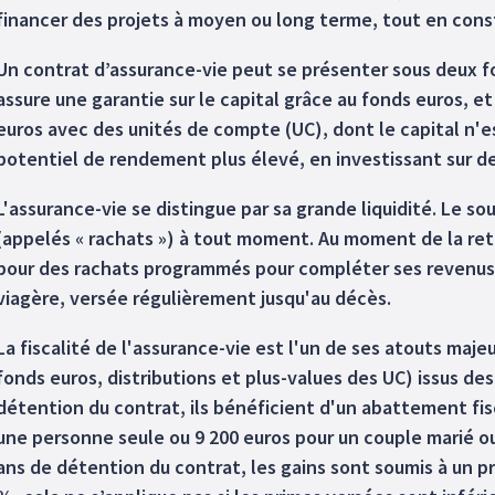
financer des projets à moyen ou long terme, tout en const
Un contrat d’assurance-vie peut se présenter sous deux f
assure une garantie sur le capital grâce au fonds euros, e
euros avec des unités de compte (UC), dont le capital n'es
potentiel de rendement plus élevé, en investissant sur de
L'assurance-vie se distingue par sa grande liquidité. Le so
(appelés « rachats ») à tout moment. Au moment de la retr
pour des rachats programmés pour compléter ses revenus
viagère, versée régulièrement jusqu'au décès.
La fiscalité de l'assurance-vie est l'un de ses atouts majeu
fonds euros, distributions et plus-values des UC) issus des
détention du contrat, ils bénéficient d'un abattement fis
une personne seule ou 9 200 euros pour un couple marié ou
ans de détention du contrat, les gains sont soumis à un pr