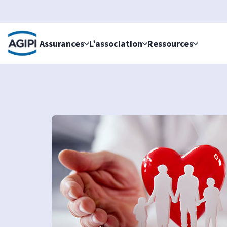
Accès au menu
Accès au contenu principal
Assurances
L’association
Ressources