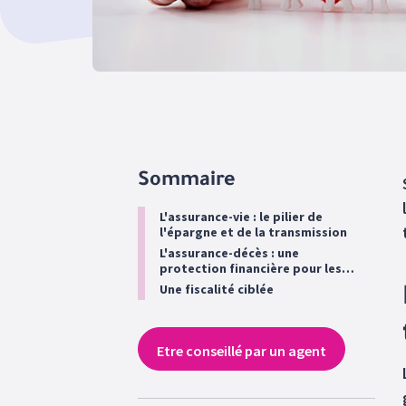
Sommaire
L'assurance-vie : le pilier de
l'épargne et de la transmission
L'assurance-décès : une
protection financière pour les
proches
Une fiscalité ciblée
Etre conseillé par un agent