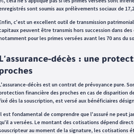
%, cela ne s’applique pas si les primes versées sont inféri
enregistrés sont soumis aux prélèvements sociaux de 17,
Enfin, c'est un excellent outil de transmission patrimoniale
capitaux peuvent être transmis hors succession dans des c
notamment pour les primes versées avant les 70 ans du so
L'assurance-décès : une protect
proches
L'assurance-décès est un contrat de prévoyance pure. Son 
protection financière des proches en cas de disparition de
fixé dès la souscription, est versé aux bénéficiaires désig
Il est fondamental de comprendre que l'assuré ne peut jam
qu'il a versées. Le montant des cotisations dépend direct
souscripteur au moment de la signature, les cotisations 