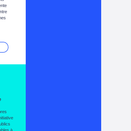
ente
ntre
unes
e
bres
tiative
ublics
ables à