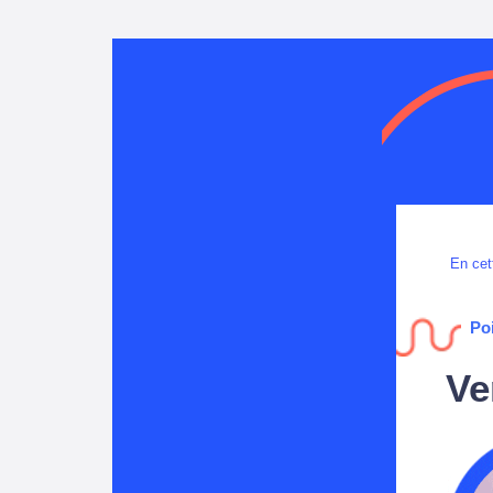
En cet
Poi
Ve