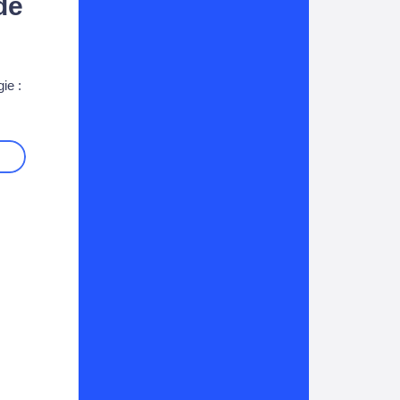
de
ie :