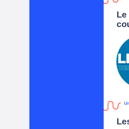
Le
cou
Un
Les