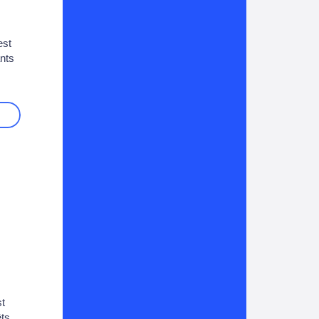
est
nts
st
êts