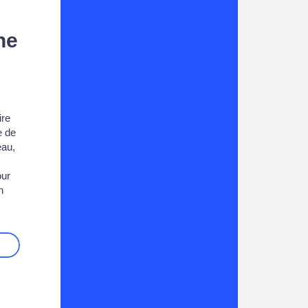
ne
ire
e de
éau,
our
n