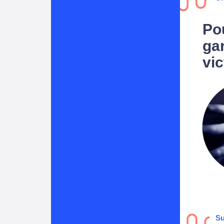
Po
ga
vi
Su