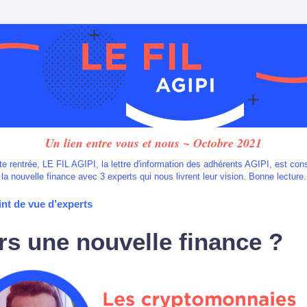
Un lien entre vous et nous ~ Octobre 2021
te rentrée, LE FIL AGIPI, la lettre d'information des adhérents AGIPI, est con
la nouvelle finance avec 3 experts qui nous livrent leur vision. Bonne lecture.
nt de vue d’experts
rs une nouvelle finance ?