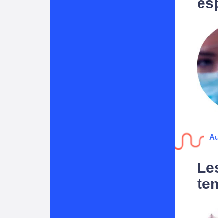
es
Au
Le
te