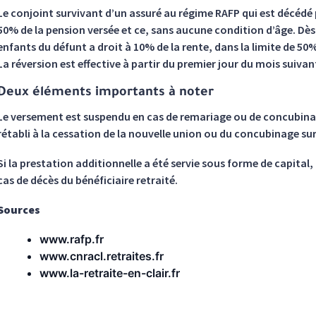
Le conjoint survivant d’un assuré au régime RAFP qui est décédé 
50% de la pension versée et ce, sans aucune condition d’âge. Dès 
enfants du défunt a droit à 10% de la rente, dans la limite de 50
La réversion est effective à partir du premier jour du mois suivant
Deux éléments importants à noter
Le versement est suspendu en cas de remariage ou de concubinag
rétabli à la cessation de la nouvelle union ou du concubinage sur
Si la prestation additionnelle a été servie sous forme de capital
cas de décès du bénéficiaire retraité.
Sources
www.rafp.fr
www.cnracl.retraites.fr
www.la-retraite-en-clair.fr