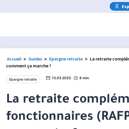
Esp
Accueil
>
Guides
>
Epargne retraite
>
La retraite complé
comment ça marche ?
13.03.2023
6 min.
Epargne retraite
La retraite complém
fonctionnaires (RAF