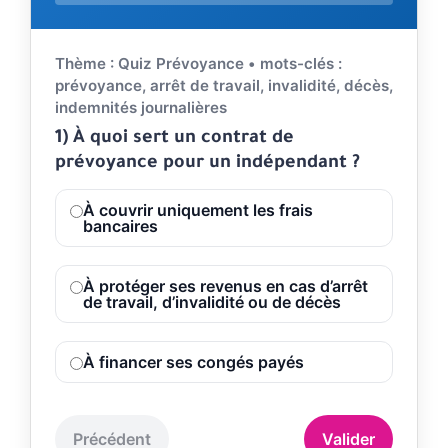
Répondez aux questions. Validez votre choix pour voir l'
Thème : Quiz Prévoyance • mots-clés :
prévoyance, arrêt de travail, invalidité, décès,
indemnités journalières
1) À quoi sert un contrat de
prévoyance pour un indépendant ?
À couvrir uniquement les frais
bancaires
À protéger ses revenus en cas d’arrêt
de travail, d’invalidité ou de décès
À financer ses congés payés
Précédent
Valider