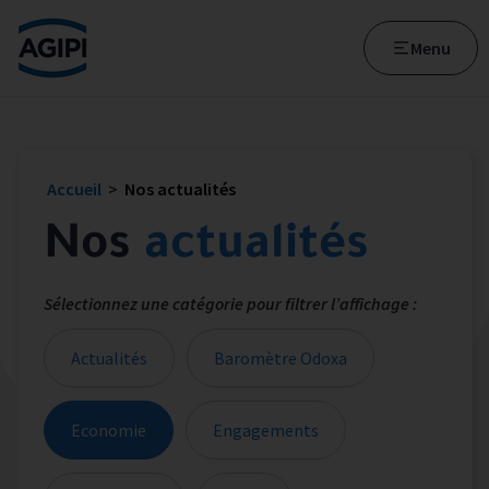
Accès au menu
Accès au contenu principal
Menu
Accueil
>
Nos actualités
Nos
actualités
Sélectionnez une catégorie pour filtrer l’affichage :
Actualités
Baromètre Odoxa
Economie
Engagements