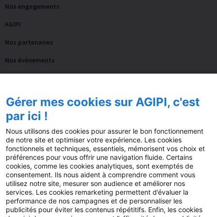
Nos engagements
AGIPI
Nos partenaires
Nos événements
Notre accompagnement
Gérer mes cookies sur AGIPI, c'est
Actualités
par ici !
Blog
Nous utilisons des cookies pour assurer le bon fonctionnement
de notre site et optimiser votre expérience. Les cookies
Guides
fonctionnels et techniques, essentiels, mémorisent vos choix et
préférences pour vous offrir une navigation fluide. Certains
Fil AGIPI
cookies, comme les cookies analytiques, sont exemptés de
consentement. Ils nous aident à comprendre comment vous
L’actu pro de la semaine
utilisez notre site, mesurer son audience et améliorer nos
services. Les cookies remarketing permettent d’évaluer la
Presse
performance de nos campagnes et de personnaliser les
publicités pour éviter les contenus répétitifs. Enfin, les cookies