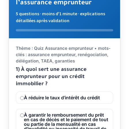
l’assurance emprunteur
5 questions · moins d'1 minute · explications
détaillées après validation
Répondez aux questions. Validez votre choix pour voir l'
Thème : Quiz Assurance emprunteur • mots-
clés : assurance emprunteur, renégociation,
délégation, TAEA, garanties
1) À quoi sert une assurance
emprunteur pour un crédit
immobilier ?
À réduire le taux d’intérêt du crédit
À garantir le remboursement du prêt
en cas de décès et le paiement de tout
ou partie de la mensualité en cas
d'invalidité ou incapacité de travail de