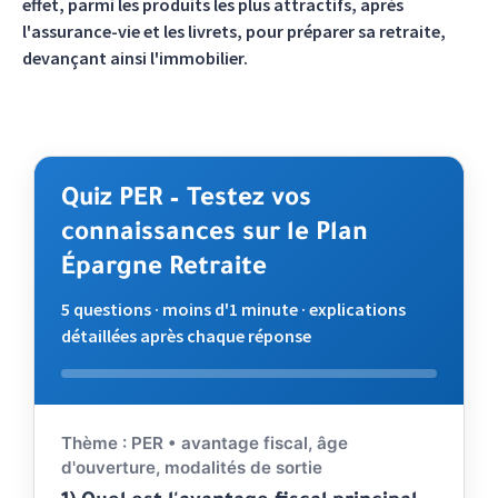
effet, parmi les produits les plus attractifs, après
l'assurance-vie et les livrets, pour préparer sa retraite,
devançant ainsi l'immobilier.
Quiz PER – Testez vos
connaissances sur le Plan
Épargne Retraite
5 questions · moins d'1 minute · explications
détaillées après chaque réponse
Répondez aux questions. Validez votre choix pour voir l'
Thème : PER • avantage fiscal, âge
d'ouverture, modalités de sortie